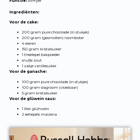
Functie:
Airfryer
Ingrediënten:
Voor de cake:
200 gram pure chocolade (in stukjes)
200 gram (gesmolten) roomboter
4 eieren
150 gram kristalsuiker
1 theelepel bakpoeder
snufje zout
1 zakje vanillesuiker
Voor de ganache:
100 gram pure chocolade (in stukjes)
100 gram slagroom (vloeibaar)
5 gram kristalsuiker
Voor de glüwein saus:
1 liter glühwein
2 eetlepels maizena