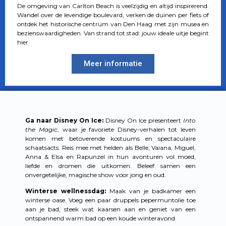
De omgeving van Carlton Beach is veelzijdig en altijd inspirerend.
Wandel over de levendige boulevard, verken de duinen per fiets of
ontdek het historische centrum van Den Haag met zijn musea en
bezienswaardigheden. Van strand tot stad: jouw ideale uitje begint
hier.
Meer informatie
Ga naar Disney On Ice:
Disney On Ice presenteert
Into
the Magic
, waar je favoriete Disney-verhalen tot leven
komen met betoverende kostuums en spectaculaire
schaatsacts. Reis mee met helden als Belle, Vaiana, Miguel,
Anna & Elsa en Rapunzel in hun avonturen vol moed,
liefde en dromen die uitkomen. Beleef samen een
onvergetelijke, magische show voor jong en oud.
Winterse wellnessdag:
Maak van je badkamer een
winterse oase. Voeg een paar druppels pepermuntolie toe
aan je bad, steek wat kaarsen aan en geniet van een
ontspannend warm bad op een koude winteravond.