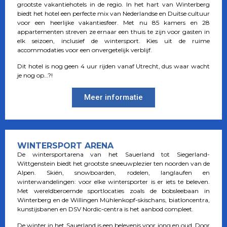
grootste vakantiehotels in de regio. In het hart van Winterberg
biedt het hotel een perfecte mix van Nederlandse en Duitse cultuur
voor een heerlijke vakantiesfeer. Met nu 85 kamers en 28
appartementen streven ze ernaar een thuis te zijn voor gasten in
elk seizoen, inclusief de wintersport. Kies uit de ruime
accommodaties voor een onvergetelijk verblijf.
Dit hotel is nog geen 4 uur rijden vanaf Utrecht, dus waar wacht
je nog op…?!
Meer informatie
WINTERSPORT ARENA
De wintersportarena van het Sauerland tot Siegerland-
Wittgenstein biedt het grootste sneeuwplezier ten noorden van de
Alpen. Skiën, snowboarden, rodelen, langlaufen en
winterwandelingen: voor elke wintersporter is er iets te beleven.
Met wereldberoemde sportlocaties zoals de bobsleebaan in
Winterberg en de Willingen Mühlenkopf-skischans, biatloncentra,
kunstijsbanen en DSV Nordic-centra is het aanbod compleet.
De winter in het Sauerland is een belevenis voor jong en oud. Door