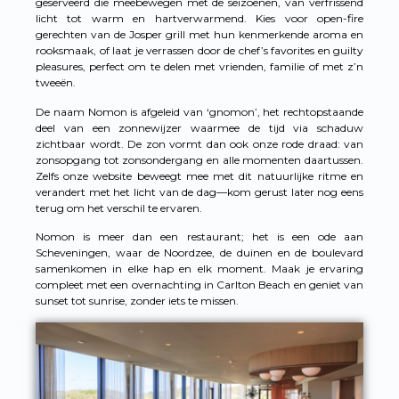
geserveerd die meebewegen met de seizoenen, van verfrissend
licht tot warm en hartverwarmend. Kies voor open-fire
gerechten van de Josper grill met hun kenmerkende aroma en
rooksmaak, of laat je verrassen door de chef’s favorites en guilty
pleasures, perfect om te delen met vrienden, familie of met z’n
tweeën.
De naam Nomon is afgeleid van ‘gnomon’, het rechtopstaande
deel van een zonnewijzer waarmee de tijd via schaduw
zichtbaar wordt. De zon vormt dan ook onze rode draad: van
zonsopgang tot zonsondergang en alle momenten daartussen.
Zelfs onze website beweegt mee met dit natuurlijke ritme en
verandert met het licht van de dag—kom gerust later nog eens
terug om het verschil te ervaren.
Nomon is meer dan een restaurant; het is een ode aan
Scheveningen, waar de Noordzee, de duinen en de boulevard
samenkomen in elke hap en elk moment. Maak je ervaring
compleet met een overnachting in Carlton Beach en geniet van
sunset tot sunrise, zonder iets te missen.