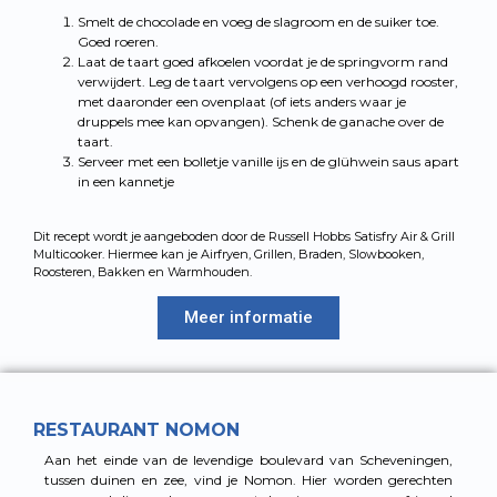
Smelt de chocolade en voeg de slagroom en de suiker toe.
Goed roeren.
Laat de taart goed afkoelen voordat je de springvorm rand
verwijdert. Leg de taart vervolgens op een verhoogd rooster,
met daaronder een ovenplaat (of iets anders waar je
druppels mee kan opvangen). Schenk de ganache over de
taart.
Serveer met een bolletje vanille ijs en de glühwein saus apart
in een kannetje
Dit recept wordt je aangeboden door de Russell Hobbs Satisfry Air & Grill
Multicooker. Hiermee kan je Airfryen, Grillen, Braden, Slowbooken,
Roosteren, Bakken en Warmhouden.
Meer informatie
RESTAURANT NOMON
Aan het einde van de levendige boulevard van Scheveningen,
tussen duinen en zee, vind je Nomon. Hier worden gerechten