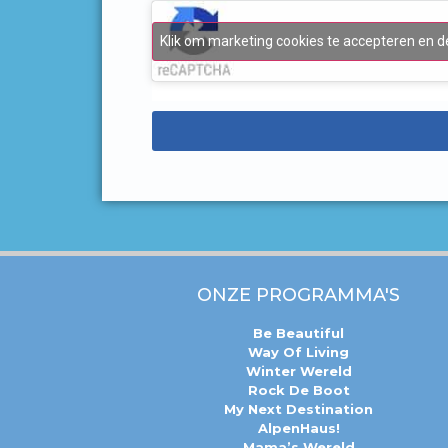
Klik om marketing cookies te accepteren en d
ONZE PROGRAMMA'S
Be Beautiful
Way Of Living
Winter Wereld
Rock De Boot
My Next Destination
AlpenHaus!
Mama’s Wereld