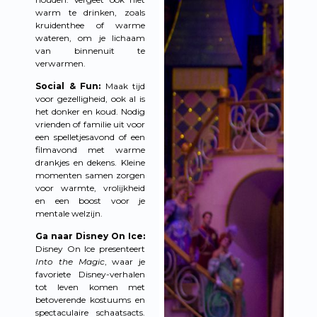
warm te drinken, zoals
kruidenthee of warme
wateren, om je lichaam
van binnenuit te
verwarmen.
Social & Fun:
Maak tijd
voor gezelligheid, ook al is
het donker en koud. Nodig
vrienden of familie uit voor
een spelletjesavond of een
filmavond met warme
drankjes en dekens. Kleine
momenten samen zorgen
voor warmte, vrolijkheid
en een boost voor je
mentale welzijn.
Ga naar Disney On Ice:
Disney On Ice presenteert
Into the Magic
, waar je
favoriete Disney-verhalen
tot leven komen met
betoverende kostuums en
spectaculaire schaatsacts.