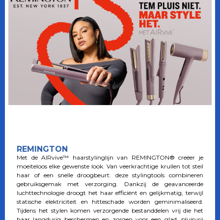
REMINGTON
Met de AIRvive™ haarstylinglijn van REMINGTON® creëer je
moeiteloos elke gewenste look. Van veerkrachtige krullen tot steil
haar of een snelle droogbeurt: deze stylingtools combineren
gebruiksgemak met verzorging. Dankzij de geavanceerde
luchttechnologie droogt het haar efficiënt en gelijkmatig, terwijl
statische elektriciteit en hitteschade worden geminimaliseerd.
Tijdens het stylen komen verzorgende bestanddelen vrij die het
haar langdurig beschermen en zorgen voor een glad, pluisvrij