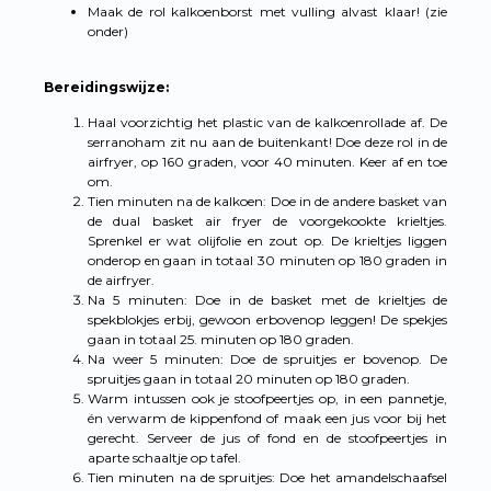
Maak de rol kalkoenborst met vulling alvast klaar! (zie
onder)
Bereidingswijze:
Haal voorzichtig het plastic van de kalkoenrollade af. De
serranoham zit nu aan de buitenkant! Doe deze rol in de
airfryer, op 160 graden, voor 40 minuten. Keer af en toe
om.
Tien minuten na de kalkoen: Doe in de andere basket van
de dual basket air fryer de voorgekookte krieltjes.
Sprenkel er wat olijfolie en zout op. De krieltjes liggen
onderop en gaan in totaal 30 minuten op 180 graden in
de airfryer.
Na 5 minuten: Doe in de basket met de krieltjes de
spekblokjes erbij, gewoon erbovenop leggen! De spekjes
gaan in totaal 25. minuten op 180 graden.
Na weer 5 minuten: Doe de spruitjes er bovenop. De
spruitjes gaan in totaal 20 minuten op 180 graden.
Warm intussen ook je stoofpeertjes op, in een pannetje,
én verwarm de kippenfond of maak een jus voor bij het
gerecht. Serveer de jus of fond en de stoofpeertjes in
aparte schaaltje op tafel.
Tien minuten na de spruitjes: Doe het amandelschaafsel