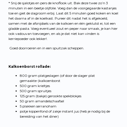
* Snij de sjalotjes en pers de knoflook uit. Bak deze twee zo’n 3
minuten in een beetje olijfolie. Voeg dan de voorgegaarde kastanjes
toe en giet de slagroom erbij. Laat dit 5 minuten goed koken en koel
het daarna af in de koelkast. Pureer dit nadat het is afgekoeld,
samen met de afsnijdsels van de kalkoen en één geklutst ei, tot een
gladde pasta. Voeg eventueel zout en peper naar smaak, je kan hier
ook vadouvan toevoegen, en als je dat niet kan vinden is
kerriepoeder ook lekker!.
Goed doorroeren en in een spuitzak scheppen.
Kalkoenborst rollade:
800 gram platgeslagen (of door de slager plat
gemaakte-)kalkoenborst
500 gram krieltjes
500 gram spruitjes
125 gram (bakje) gerookte spekblokjes
50 gram amandelschaafsel
5 plakken serranoham
potje kippenfond of zakje instant jus (heb je nodig bij de
bereiding van het diner)