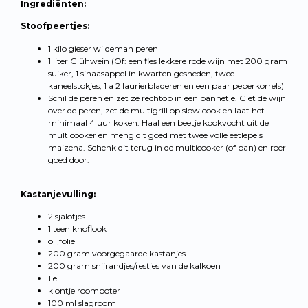
Ingrediënten:
Stoofpeertjes:
1 kilo gieser wildeman peren
1 liter Glühwein (Of: een fles lekkere rode wijn met 200 gram
suiker, 1 sinaasappel in kwarten gesneden, twee
kaneelstokjes, 1 a 2 laurierbladeren en een paar peperkorrels)
Schil de peren en zet ze rechtop in een pannetje. Giet de wijn
over de peren, zet de multigrill op slow cook en laat het
minimaal 4 uur koken. Haal een beetje kookvocht uit de
multicooker en meng dit goed met twee volle eetlepels
maizena. Schenk dit terug in de multicooker (of pan) en roer
goed door.
Kastanjevulling:
2 sjalotjes
1 teen knoflook
olijfolie
200 gram voorgegaarde kastanjes
200 gram snijrandjes/restjes van de kalkoen
1 ei
klontje roomboter
100 ml slagroom