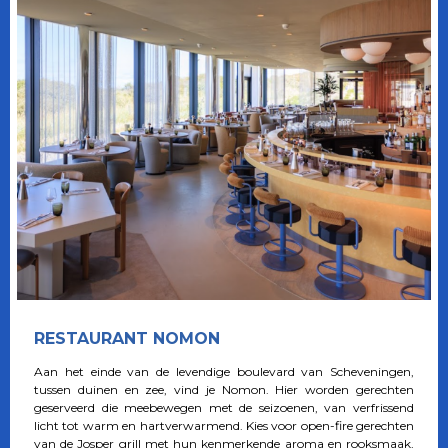
RESTAURANT NOMON
Aan het einde van de levendige boulevard van Scheveningen,
tussen duinen en zee, vind je Nomon. Hier worden gerechten
geserveerd die meebewegen met de seizoenen, van verfrissend
licht tot warm en hartverwarmend. Kies voor open-fire gerechten
van de Josper grill met hun kenmerkende aroma en rooksmaak,